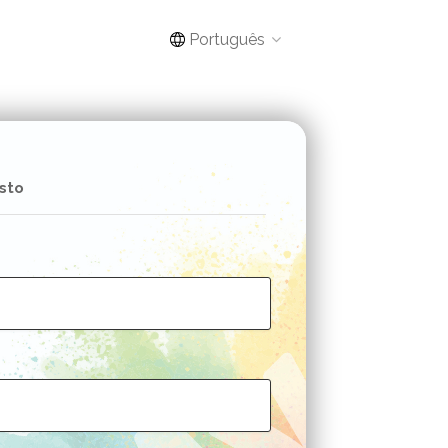
Português
sto