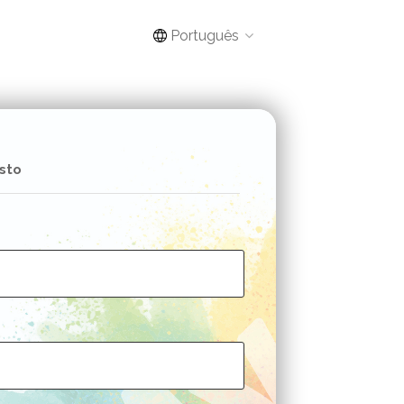
Português
sto