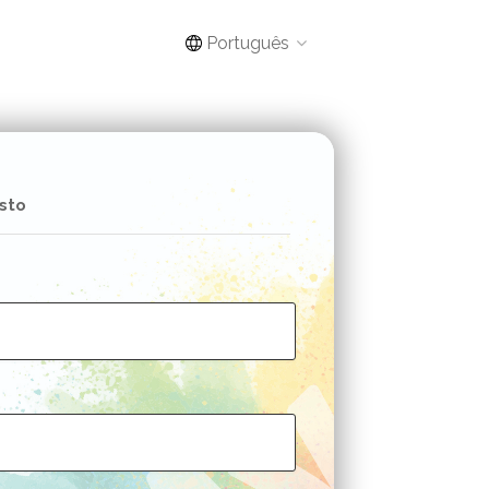
Português
sto