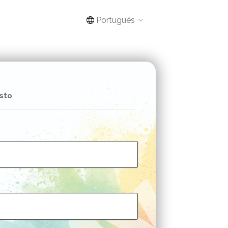
Português
sto