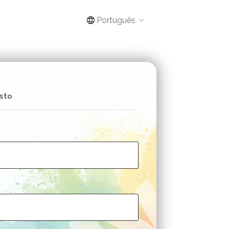
Português
sto